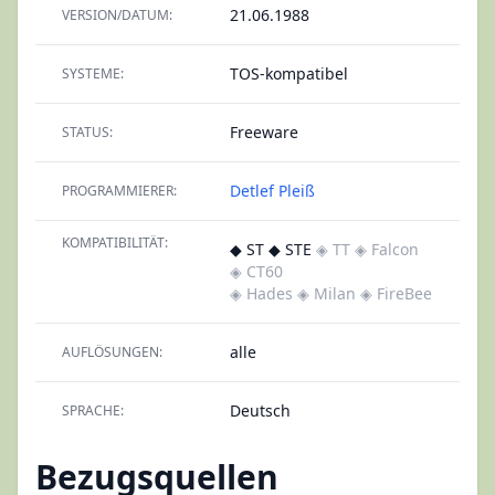
21.06.1988
VERSION/DATUM:
TOS-kompatibel
SYSTEME:
Freeware
STATUS:
Detlef Pleiß
PROGRAMMIERER:
KOMPATIBILITÄT:
◆ ST ◆ STE
◈ TT
◈ Falcon
◈ CT60
◈ Hades
◈ Milan
◈ FireBee
alle
AUFLÖSUNGEN:
Deutsch
SPRACHE:
Bezugsquellen