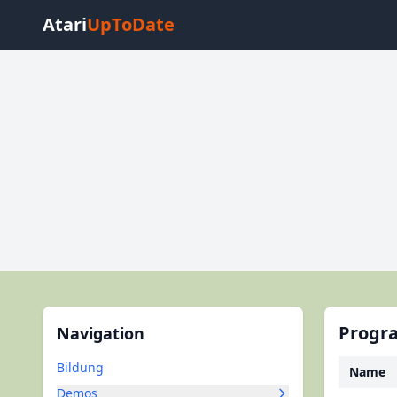
Atari
UpToDate
Progr
Navigation
Bildung
Name
Demos