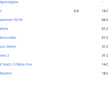
Apocalypse
-
o
0.8
16.
kammer 93-95
04.
efore
01.
terscroller
01.
Music Demo
31.
emo 2
31.
d Noch 2 Plätze Frei
14.
 Rasters
18.