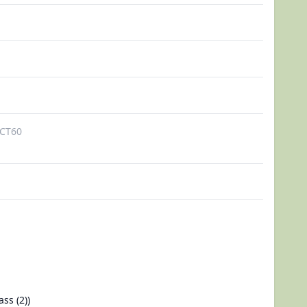
CT60
ss (2))