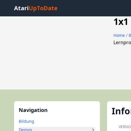
Atari
UpToDate
1x1 
Home
/
Lernpro
Inf
Navigation
Bildung
VERSI
Demos