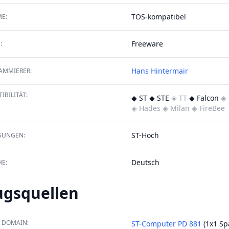
TOS-kompatibel
E:
Freeware
:
Hans Hintermair
AMMIERER:
IBILITÄT:
◆ ST ◆ STE
◈ TT
◆ Falcon
◈ 
◈ Hades
◈ Milan
◈ FireBee
ST-Hoch
SUNGEN:
Deutsch
E:
ugsquellen
 DOMAIN:
ST-Computer PD 881
(1x1 Spa