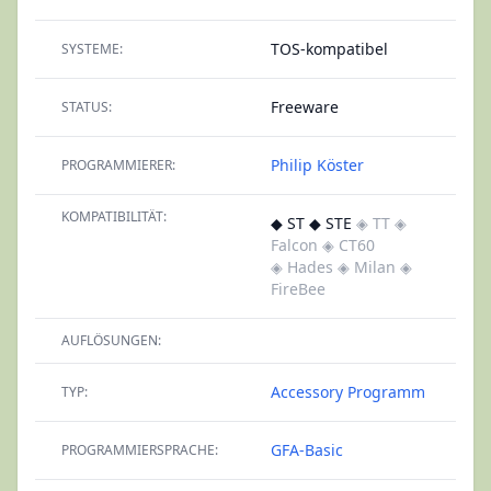
TOS-kompatibel
SYSTEME:
Freeware
STATUS:
Philip Köster
PROGRAMMIERER:
KOMPATIBILITÄT:
◆ ST ◆ STE
◈ TT
◈
Falcon
◈ CT60
◈ Hades
◈ Milan
◈
FireBee
AUFLÖSUNGEN:
Accessory
Programm
TYP:
GFA-Basic
PROGRAMMIERSPRACHE: