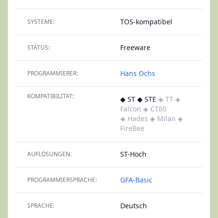
TOS-kompatibel
SYSTEME:
Freeware
STATUS:
Hans Ochs
PROGRAMMIERER:
KOMPATIBILITÄT:
◆ ST ◆ STE
◈ TT
◈
Falcon
◈ CT60
◈ Hades
◈ Milan
◈
FireBee
ST-Hoch
AUFLÖSUNGEN:
GFA-Basic
PROGRAMMIERSPRACHE:
Deutsch
SPRACHE: