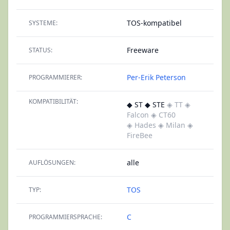
TOS-kompatibel
SYSTEME:
Freeware
STATUS:
Per-Erik Peterson
PROGRAMMIERER:
KOMPATIBILITÄT:
◆ ST ◆ STE
◈ TT
◈
Falcon
◈ CT60
◈ Hades
◈ Milan
◈
FireBee
alle
AUFLÖSUNGEN:
TOS
TYP:
C
PROGRAMMIERSPRACHE: