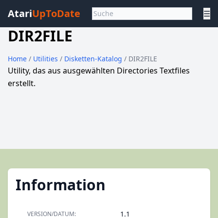
Atari
UpToDate
☰
DIR2FILE
Home
/
Utilities
/
Disketten-Katalog
/ DIR2FILE
Utility, das aus ausgewählten Directories Textfiles
erstellt.
Information
1.1
VERSION/DATUM: