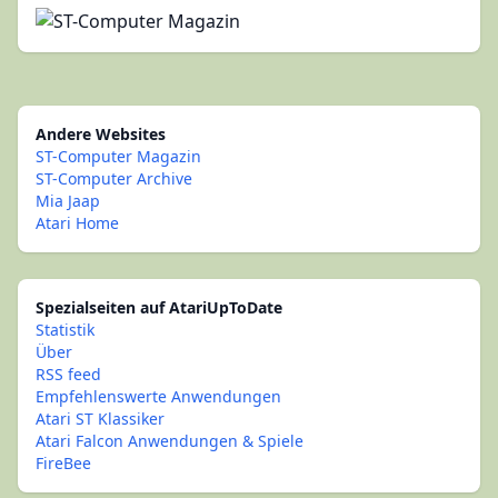
Andere Websites
ST-Computer Magazin
ST-Computer Archive
Mia Jaap
Atari Home
Spezialseiten auf AtariUpToDate
Statistik
Über
RSS feed
Empfehlenswerte Anwendungen
Atari ST Klassiker
Atari Falcon Anwendungen & Spiele
FireBee