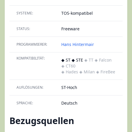
TOS-kompatibel
SYSTEME:
Freeware
STATUS:
Hans Hintermair
PROGRAMMIERER:
KOMPATIBILITÄT:
◆ ST ◆ STE
◈ TT
◈ Falcon
◈ CT60
◈ Hades
◈ Milan
◈ FireBee
ST-Hoch
AUFLÖSUNGEN:
Deutsch
SPRACHE:
Bezugsquellen