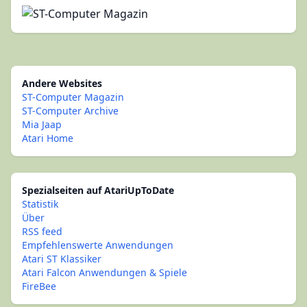
Andere Websites
ST-Computer Magazin
ST-Computer Archive
Mia Jaap
Atari Home
Spezialseiten auf AtariUpToDate
Statistik
Über
RSS feed
Empfehlenswerte Anwendungen
Atari ST Klassiker
Atari Falcon Anwendungen & Spiele
FireBee