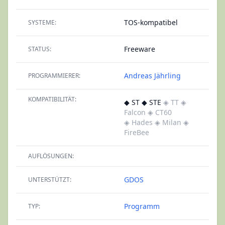
TOS-kompatibel
SYSTEME:
Freeware
STATUS:
Andreas Jährling
PROGRAMMIERER:
KOMPATIBILITÄT:
◆ ST ◆ STE
◈ TT
◈
Falcon
◈ CT60
◈ Hades
◈ Milan
◈
FireBee
AUFLÖSUNGEN:
GDOS
UNTERSTÜTZT:
Programm
TYP: