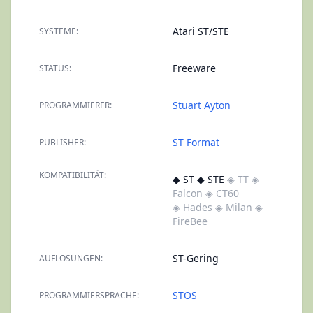
Atari ST/STE
SYSTEME:
Freeware
STATUS:
Stuart Ayton
PROGRAMMIERER:
ST Format
PUBLISHER:
KOMPATIBILITÄT:
◆ ST ◆ STE
◈ TT
◈
Falcon
◈ CT60
◈ Hades
◈ Milan
◈
FireBee
ST-Gering
AUFLÖSUNGEN:
STOS
PROGRAMMIERSPRACHE: