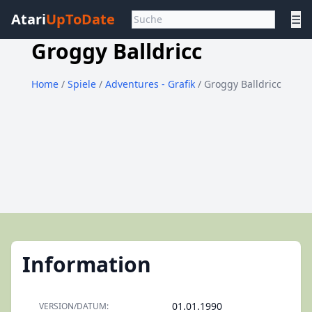
Atari
UpToDate
☰
Groggy Balldricc
Home
/
Spiele
/
Adventures - Grafik
/ Groggy Balldricc
Information
01.01.1990
VERSION/DATUM: