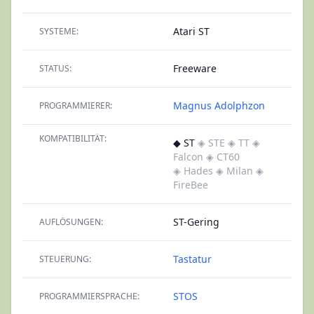
Atari ST
SYSTEME:
Freeware
STATUS:
Magnus Adolphzon
PROGRAMMIERER:
KOMPATIBILITÄT:
◆ ST
◈ STE
◈ TT
◈
Falcon
◈ CT60
◈ Hades
◈ Milan
◈
FireBee
ST-Gering
AUFLÖSUNGEN:
Tastatur
STEUERUNG:
STOS
PROGRAMMIERSPRACHE: