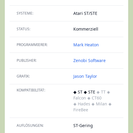
Atari ST/STE
SYSTEME:
Kommerziell
STATUS:
Mark Heaton
PROGRAMMIERER:
Zenobi Software
PUBLISHER:
Jason Taylor
GRAFIK:
KOMPATIBILITÄT:
◆ ST ◆ STE
◈ TT
◈
Falcon
◈ CT60
◈ Hades
◈ Milan
◈
FireBee
ST-Gering
AUFLÖSUNGEN: