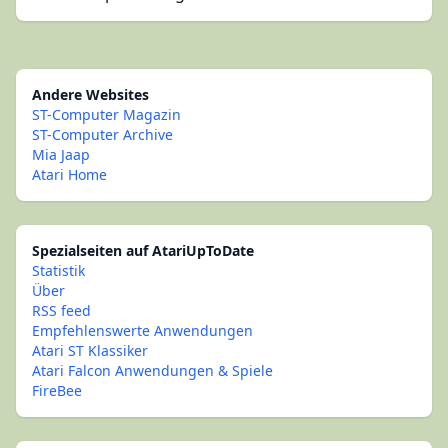
Andere Websites
ST-Computer Magazin
ST-Computer Archive
Mia Jaap
Atari Home
Spezialseiten auf AtariUpToDate
Statistik
Über
RSS feed
Empfehlenswerte Anwendungen
Atari ST Klassiker
Atari Falcon Anwendungen & Spiele
FireBee