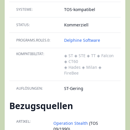
TOS-kompatibel
SYSTEME:
Kommerziell
STATUS:
Delphine Software
PROGRAMS.ROLES.0:
KOMPATIBILITÄT:
◈ ST
◈ STE
◈ TT
◈ Falcon
◈ CT60
◈ Hades
◈ Milan
◈
FireBee
ST-Gering
AUFLÖSUNGEN:
Bezugsquellen
ARTIKEL:
Operation Stealth
(TOS
09/1990)