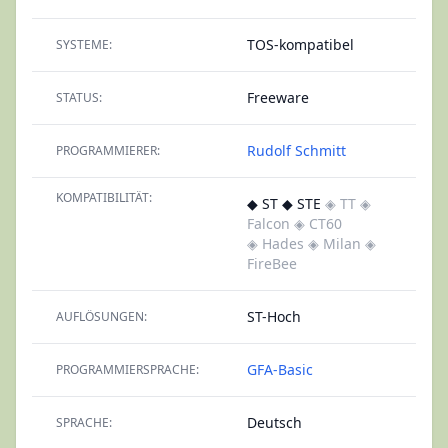
TOS-kompatibel
SYSTEME:
Freeware
STATUS:
Rudolf Schmitt
PROGRAMMIERER:
KOMPATIBILITÄT:
◆ ST ◆ STE
◈ TT
◈
Falcon
◈ CT60
◈ Hades
◈ Milan
◈
FireBee
ST-Hoch
AUFLÖSUNGEN:
GFA-Basic
PROGRAMMIERSPRACHE:
Deutsch
SPRACHE: