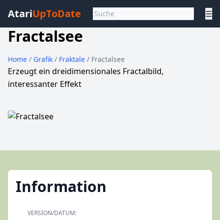
Atari
UpToDate
☰
Fractalsee
Home
/
Grafik
/
Fraktale
/ Fractalsee
Erzeugt ein dreidimensionales Fractalbild,
interessanter Effekt
Information
VERSION/DATUM: