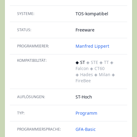
TOS-kompatibel
SYSTEME:
Freeware
STATUS:
Manfred Lippert
PROGRAMMIERER:
KOMPATIBILITÄT:
◆ ST
◈ STE
◈ TT
◈
Falcon
◈ CT60
◈ Hades
◈ Milan
◈
FireBee
ST-Hoch
AUFLÖSUNGEN:
Programm
TYP:
GFA-Basic
PROGRAMMIERSPRACHE: