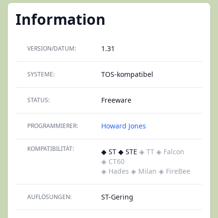
Information
1.31
VERSION/DATUM:
TOS-kompatibel
SYSTEME:
Freeware
STATUS:
Howard Jones
PROGRAMMIERER:
KOMPATIBILITÄT:
◆ ST ◆ STE
◈ TT
◈ Falcon
◈ CT60
◈ Hades
◈ Milan
◈ FireBee
ST-Gering
AUFLÖSUNGEN: