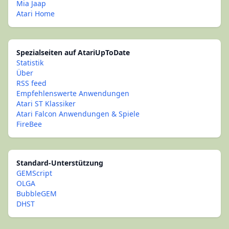
Mia Jaap
Atari Home
Spezialseiten auf AtariUpToDate
Statistik
Über
RSS feed
Empfehlenswerte Anwendungen
Atari ST Klassiker
Atari Falcon Anwendungen & Spiele
FireBee
Standard-Unterstützung
GEMScript
OLGA
BubbleGEM
DHST