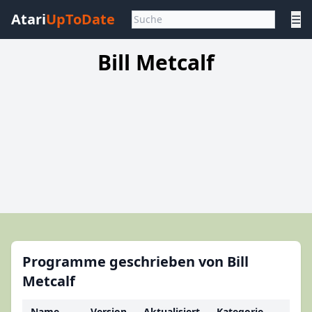
Atari
UpToDate
☰
Bill Metcalf
Programme geschrieben von Bill
Metcalf
Name
Version
Aktualisiert
Kategorie