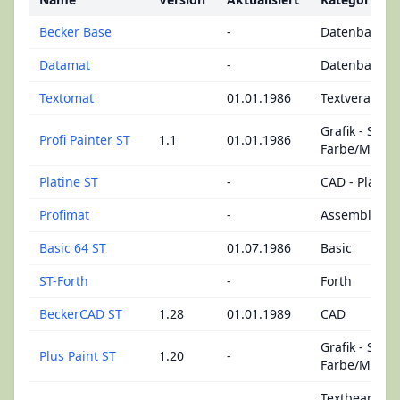
Becker Base
-
Datenbank
Datamat
-
Datenbank
Textomat
01.01.1986
Textverarbei
Grafik - ST-
Profi Painter ST
1.1
01.01.1986
Farbe/Mono
Platine ST
-
CAD - Platin
Profimat
-
Assembler
Basic 64 ST
01.07.1986
Basic
ST-Forth
-
Forth
BeckerCAD ST
1.28
01.01.1989
CAD
Grafik - ST-
Plus Paint ST
1.20
-
Farbe/Mono
Textbearbeit