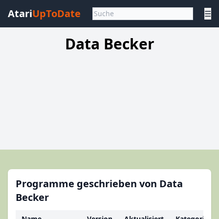
Atari
UpToDate
☰
Data Becker
Programme geschrieben von Data
Becker
Name
Version
Aktualisiert
Kategorie