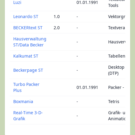
Luzi
01.01.1991
Tools
Leonardo ST
1.0
-
Vektorgrafik
BECKERtext ST
2.0
-
Textverarbei
Hausverwaltung
-
Hausverwalt
ST/Data Becker
Kalkumat ST
-
Tabellenkalk
Desktop Publ
Beckerpage ST
-
(DTP)
Turbo Packer
01.01.1991
Packer - Aus
Plus
Boxmania
-
Tetris
Real-Time 3-D-
Grafik- und
-
Grafik
Animationsd