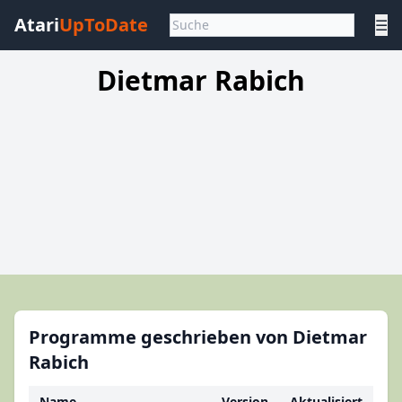
Atari
UpToDate
☰
Dietmar Rabich
Programme geschrieben von Dietmar
Rabich
Name
Version
Aktualisiert
Ka