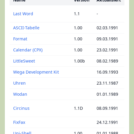
Sp
Last Word
1.1
-
Ph
ASCII-Tabelle
1.00
02.03.1991
Kon
Format
1.00
09.03.1991
Kon
Calendar (CPX)
1.00
23.02.1991
Kon
LittleSweet
1.00b
08.02.1989
Ta
Wega Development Kit
16.09.1993
C 
Uhren
23.11.1987
Uh
Wodan
01.01.1989
Ma
Da
Circinus
1.1D
08.09.1991
In
FixFax
24.12.1991
FA
Uni-Shell
1.00
01.01.1988
Pr