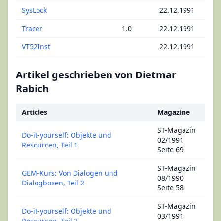
SysLock
22.12.1991
Si
Tracer
1.0
22.12.1991
De
VT52Inst
22.12.1991
Sy
Artikel geschrieben von Dietmar
Rabich
Articles
Magazine
ST-Magazin
Do-it-yourself: Objekte und
02/1991
Resourcen, Teil 1
Seite 69
ST-Magazin
GEM-Kurs: Von Dialogen und
08/1990
Dialogboxen, Teil 2
Seite 58
ST-Magazin
Do-it-yourself: Objekte und
03/1991
Resourcen, Teil 2