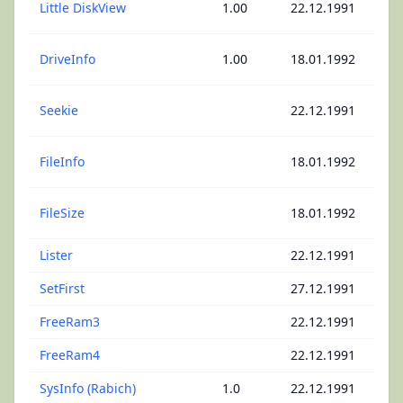
Little DiskView
1.00
22.12.1991
Mo
Ma
DriveInfo
1.00
18.01.1992
Sp
Ma
Seekie
22.12.1991
Di
Ma
FileInfo
18.01.1992
Sp
Ma
FileSize
18.01.1992
Sp
Lister
22.12.1991
Te
SetFirst
27.12.1991
Bo
FreeRam3
22.12.1991
R
FreeRam4
22.12.1991
R
SysInfo (Rabich)
1.0
22.12.1991
Sy