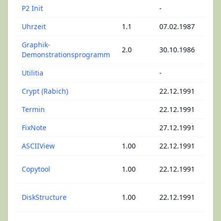
P2 Init
-
Dr
Uhrzeit
1.1
07.02.1987
Uh
Graphik-
2.0
30.10.1986
Gra
Demonstrationsprogramm
Utilitia
-
Mu
Crypt (Rabich)
22.12.1991
Si
Termin
22.12.1991
Te
FixNote
27.12.1991
Ed
ASCIIView
1.00
22.12.1991
AS
Ma
Copytool
1.00
22.12.1991
Ko
Da
DiskStructure
1.00
22.12.1991
In
Ma