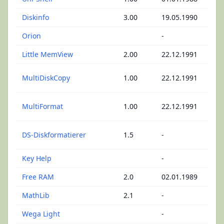
Diskinfo
3.00
19.05.1990
Di
Orion
-
An
Little MemView
2.00
22.12.1991
R
Ma
MultiDiskCopy
1.00
22.12.1991
Ko
Ma
MultiFormat
1.00
22.12.1991
Fo
Ma
DS-Diskformatierer
1.5
-
Fo
Key Help
-
Ta
Free RAM
2.0
02.01.1989
R
MathLib
2.1
-
Pas
Wega Light
-
C 