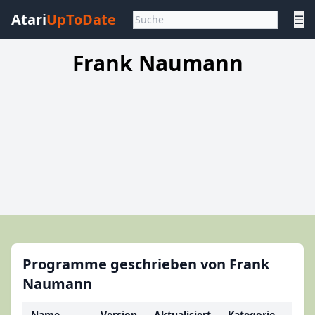
Atari
UpToDate
☰
Frank Naumann
Programme geschrieben von Frank
Naumann
Name
Version
Aktualisiert
Kategorie