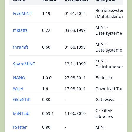
Betriebssysteme
FreeMiNT
1.19
01.01.2014
(Multitasking)
MiNT -
mkfatfs
0.22
03.03.1999
Dateisysteme
MiNT -
fnramfs
0.60
31.08.1999
Dateisysteme
MiNT -
SpareMiNT
12.11.1999
Distributionen
NANO
1.0.0
27.03.2011
Editoren
Wget
1.6
17.03.2011
Download-Tools
GlueSTiK
0.30
-
Gateways
C - GEM-
MiNTLib
0.59.1
14.06.2010
Libraries
FSetter
0.80
-
MiNT