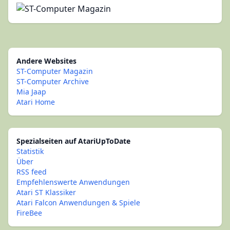
Andere Websites
ST-Computer Magazin
ST-Computer Archive
Mia Jaap
Atari Home
Spezialseiten auf AtariUpToDate
Statistik
Über
RSS feed
Empfehlenswerte Anwendungen
Atari ST Klassiker
Atari Falcon Anwendungen & Spiele
FireBee