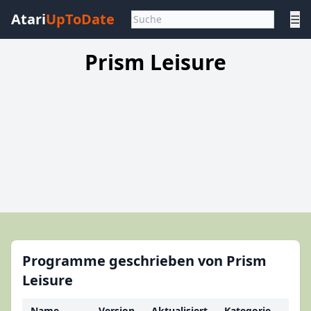
Atari
UpToDate
☰
Prism Leisure
Programme geschrieben von Prism
Leisure
Name
Version
Aktualisiert
Kategorie