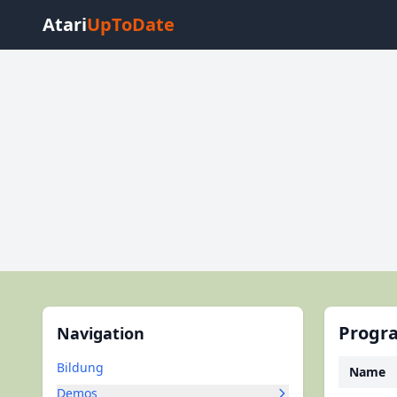
Atari
UpToDate
Progra
Navigation
Bildung
Name
Demos