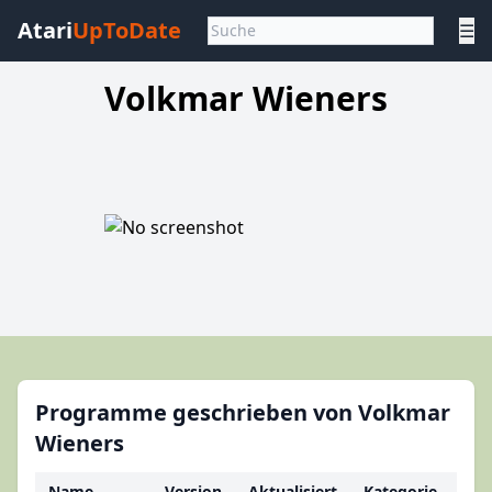
Atari
UpToDate
☰
Volkmar Wieners
Programme geschrieben von Volkmar
Wieners
Name
Version
Aktualisiert
Kategorie