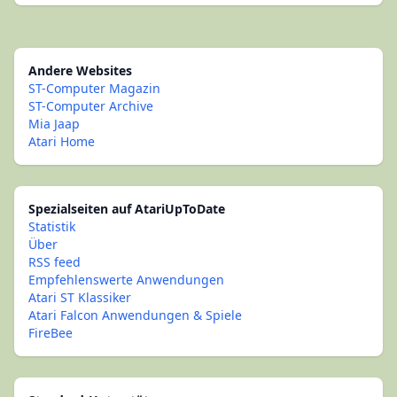
Andere Websites
ST-Computer Magazin
ST-Computer Archive
Mia Jaap
Atari Home
Spezialseiten auf AtariUpToDate
Statistik
Über
RSS feed
Empfehlenswerte Anwendungen
Atari ST Klassiker
Atari Falcon Anwendungen & Spiele
FireBee