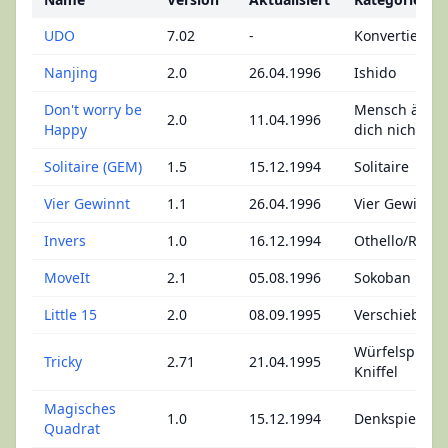
UDO
7.02
-
Konvertierer
Nanjing
2.0
26.04.1996
Ishido
Don't worry be
Mensch ärge
2.0
11.04.1996
Happy
dich nicht
Solitaire (GEM)
1.5
15.12.1994
Solitaire
Vier Gewinnt
1.1
26.04.1996
Vier Gewinnt
Invers
1.0
16.12.1994
Othello/Rever
MoveIt
2.1
05.08.1996
Sokoban
Little 15
2.0
08.09.1995
Verschiebepu
Würfelspiel -
Tricky
2.71
21.04.1995
Kniffel
Magisches
1.0
15.12.1994
Denkspiel
Quadrat