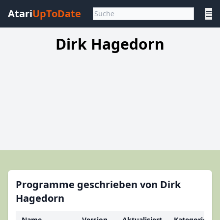
Atari
UpToDate
☰
Dirk Hagedorn
Programme geschrieben von Dirk
Hagedorn
Name
Version
Aktualisiert
Kategorie