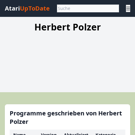
Atari
UpToDate
☰
Herbert Polzer
Programme geschrieben von Herbert
Polzer
Name
Version
Aktualisiert
Kategorie