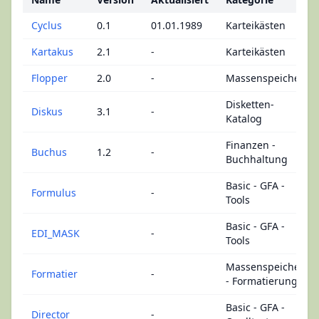
Cyclus
0.1
01.01.1989
Karteikästen
Kartakus
2.1
-
Karteikästen
Flopper
2.0
-
Massenspeicher
Disketten-
Diskus
3.1
-
Katalog
Finanzen -
Buchus
1.2
-
Buchhaltung
Basic - GFA -
Formulus
-
Tools
Basic - GFA -
EDI_MASK
-
Tools
Massenspeicher
Formatier
-
- Formatierung
Basic - GFA -
Director
-