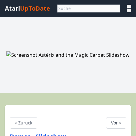
Atari
UpToDate
☰
« Zurück
Vor »