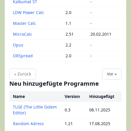
Kalkumat ST
-
LDW Power Calc
2.0
-
Master Calc
1.1
-
MicroCalc
2.51
20.02.2011
Opus
2.2
-
ORSpread
2.0
-
« Zurück
Vor »
Neu hinzugefügte Programme
Name
Version
Hinzugefügt
TLGE (The Little Golem
0.3
08.11.2025
Editor)
Random Adress
1.21
17.08.2025