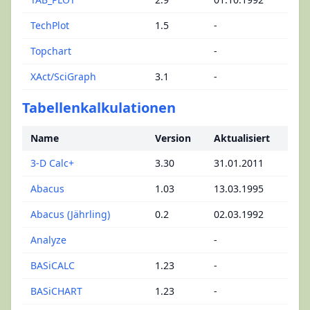
TechPlot
1.5
-
Topchart
-
XAct/SciGraph
3.1
-
Tabellenkalkulationen
Name
Version
Aktualisiert
3-D Calc+
3.30
31.01.2011
Abacus
1.03
13.03.1995
Abacus (Jährling)
0.2
02.03.1992
Analyze
-
BASiCALC
1.23
-
BASiCHART
1.23
-