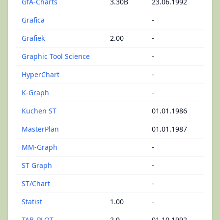
GfA-Charts
3.30B
23.06.1992
Grafica
-
Grafiek
2.00
-
Graphic Tool Science
-
HyperChart
-
K-Graph
-
Kuchen ST
01.01.1986
MasterPlan
01.01.1987
MM-Graph
-
ST Graph
-
ST/Chart
-
Statist
1.00
-
TAB_PLOT
2.9
01.10.1992