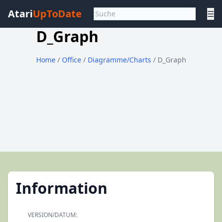
Atari
UpToDate
☰
D_Graph
Home
/
Office
/
Diagramme/Charts
/ D_Graph
Information
VERSION/DATUM: