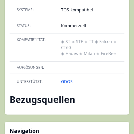
TOS-kompatibel
SYSTEME:
Kommerziell
STATUS:
KOMPATIBILITÄT:
◈ ST
◈ STE
◈ TT
◈ Falcon
◈
CT60
◈ Hades
◈ Milan
◈ FireBee
AUFLÖSUNGEN:
GDOS
UNTERSTÜTZT:
Bezugsquellen
Navigation