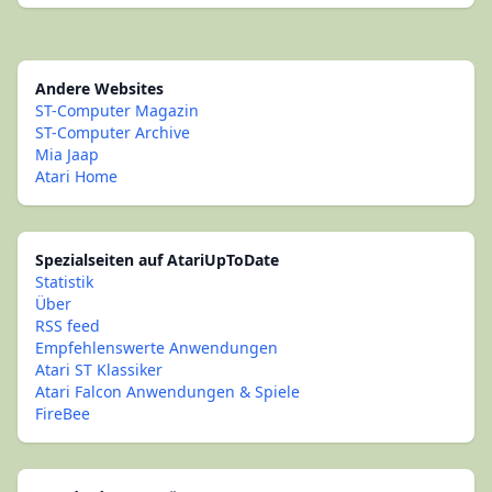
Andere Websites
ST-Computer Magazin
ST-Computer Archive
Mia Jaap
Atari Home
Spezialseiten auf AtariUpToDate
Statistik
Über
RSS feed
Empfehlenswerte Anwendungen
Atari ST Klassiker
Atari Falcon Anwendungen & Spiele
FireBee