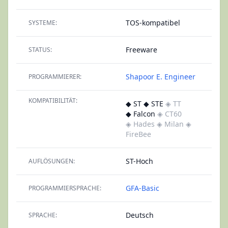
TOS-kompatibel
SYSTEME:
Freeware
STATUS:
Shapoor E. Engineer
PROGRAMMIERER:
KOMPATIBILITÄT:
◆ ST ◆ STE
◈ TT
◆ Falcon
◈ CT60
◈ Hades
◈ Milan
◈
FireBee
ST-Hoch
AUFLÖSUNGEN:
GFA-Basic
PROGRAMMIERSPRACHE:
Deutsch
SPRACHE: