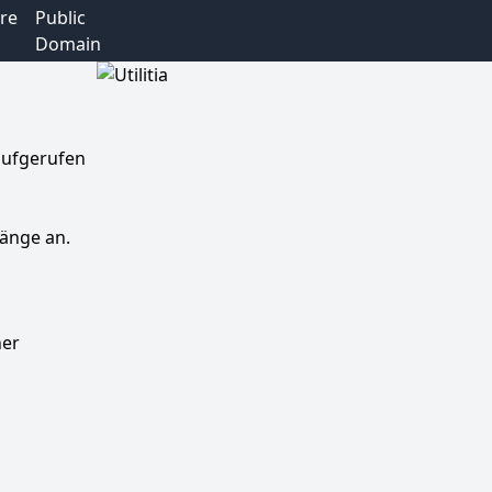
re
Public
Domain
 aufgerufen
Länge an.
ner