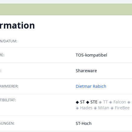
ormation
ON/DATUM:
TOS-kompatibel
E:
Shareware
:
Dietmar Rabich
AMMIERER:
IBILITÄT:
◆ ST ◆ STE
◈ TT
◈ Falcon
◈ 
◈ Hades
◈ Milan
◈ FireBee
ST-Hoch
SUNGEN: