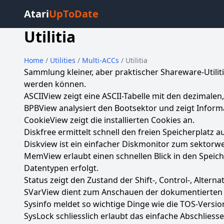
Atari
UpToDate
Utilitia
Home
/
Utilities
/
Multi-ACCs
/ Utilitia
Sammlung kleiner, aber praktischer Shareware-Utilit
werden können.
ASCIIView zeigt eine ASCII-Tabelle mit den dezimale
BPBView analysiert den Bootsektor und zeigt Informa
CookieView zeigt die installierten Cookies an.
Diskfree ermittelt schnell den freien Speicherplatz 
Diskview ist ein einfacher Diskmonitor zum sektorwei
MemView erlaubt einen schnellen Blick in den Speiche
Datentypen erfolgt.
Status zeigt den Zustand der Shift-, Control-, Altern
SVarView dient zum Anschauen der dokumentierten S
Sysinfo meldet so wichtige Dinge wie die TOS-Versi
SysLock schliesslich erlaubt das einfache Abschliess