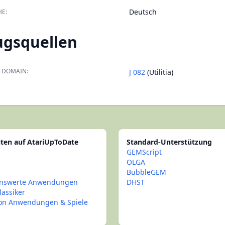
Deutsch
E:
ugsquellen
 DOMAIN:
J 082
(Utilitia)
iten auf AtariUpToDate
Standard-Unterstützung
GEMScript
OLGA
BubbleGEM
nswerte Anwendungen
DHST
lassiker
con Anwendungen & Spiele