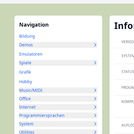
Inf
Navigation
Bildung
VERSI
Demos
Emulatoren
SYSTEM
Spiele
Grafik
STATUS
Hobby
PROGR
Music/MIDI
Office
KOMPAT
Internet
Programmiersprachen
System
AUFLÖ
Utilities