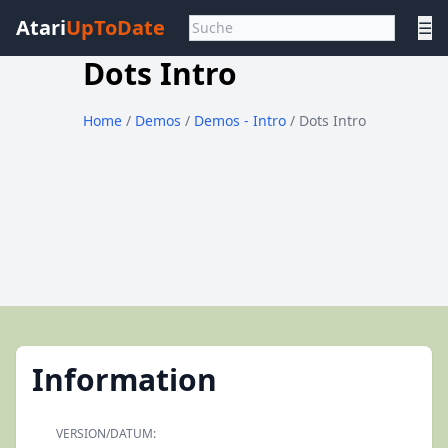
Atari
UpToDate
☰
Dots Intro
Home
/
Demos
/
Demos - Intro
/ Dots Intro
Information
VERSION/DATUM: