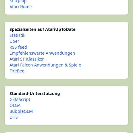
Mia Jaap
Atari Home
Spezialseiten auf AtariUpToDate
Statistik
Über
RSS feed
Empfehlenswerte Anwendungen
Atari ST Klassiker
Atari Falcon Anwendungen & Spiele
FireBee
Standard-Unterstützung
GEMScript
OLGA
BubbleGEM
DHST