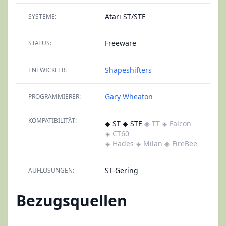
Atari ST/STE
SYSTEME:
Freeware
STATUS:
Shapeshifters
ENTWICKLER:
Gary Wheaton
PROGRAMMIERER:
KOMPATIBILITÄT:
◆ ST ◆ STE
◈ TT
◈ Falcon
◈ CT60
◈ Hades
◈ Milan
◈ FireBee
ST-Gering
AUFLÖSUNGEN:
Bezugsquellen