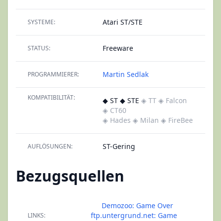
Atari ST/STE
SYSTEME:
Freeware
STATUS:
Martin Sedlak
PROGRAMMIERER:
KOMPATIBILITÄT:
◆ ST ◆ STE
◈ TT
◈ Falcon
◈ CT60
◈ Hades
◈ Milan
◈ FireBee
ST-Gering
AUFLÖSUNGEN:
Bezugsquellen
Demozoo: Game Over
ftp.untergrund.net: Game
LINKS: