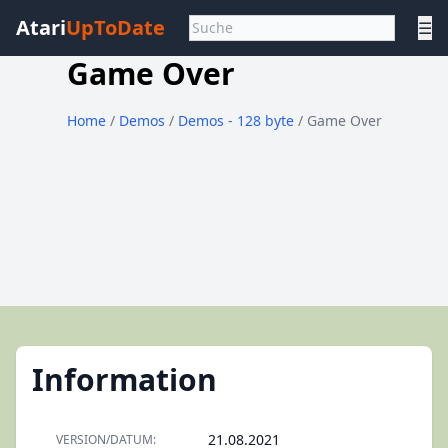
Atari
UpToDate
☰
Game Over
Home
/
Demos
/
Demos - 128 byte
/ Game Over
Information
21.08.2021
VERSION/DATUM: