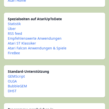
Atari Home
Spezialseiten auf AtariUpToDate
Statistik
Über
RSS feed
Empfehlenswerte Anwendungen
Atari ST Klassiker
Atari Falcon Anwendungen & Spiele
FireBee
Standard-Unterstützung
GEMScript
OLGA
BubbleGEM
DHST