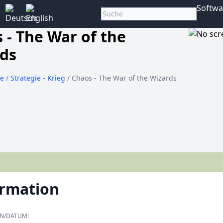
Softwa
 - The War of the
ds
le
/
Strategie - Krieg
/ Chaos - The War of the Wizards
ormation
ON/DATUM: