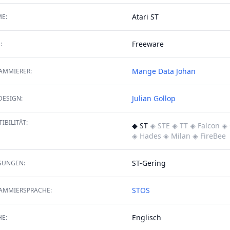
Atari ST
E:
Freeware
:
Mange Data
Johan
AMMIERER:
Julian Gollop
DESIGN:
IBILITÄT:
◆ ST
◈ STE
◈ TT
◈ Falcon
◈ 
◈ Hades
◈ Milan
◈ FireBee
ST-Gering
SUNGEN:
STOS
AMMIERSPRACHE:
Englisch
E: