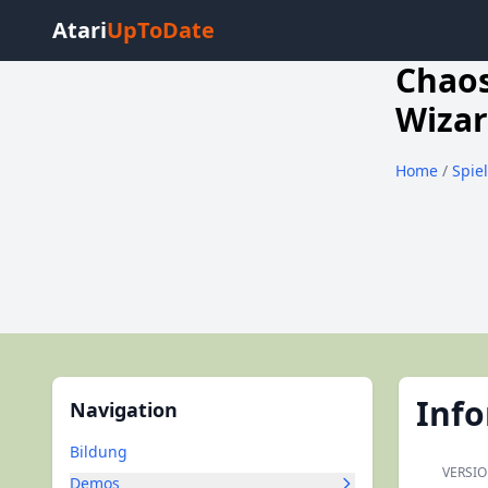
Atari
UpToDate
Chaos
Wizar
Home
/
Spie
Inf
Navigation
Bildung
VERSI
Demos