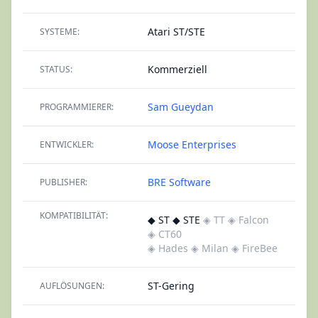
Atari ST/STE
SYSTEME:
Kommerziell
STATUS:
Sam Gueydan
PROGRAMMIERER:
Moose Enterprises
ENTWICKLER:
BRE Software
PUBLISHER:
KOMPATIBILITÄT:
◆ ST ◆ STE
◈ TT
◈ Falcon
◈ CT60
◈ Hades
◈ Milan
◈ FireBee
ST-Gering
AUFLÖSUNGEN: