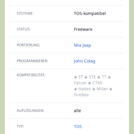
TOS-kompatibel
SYSTEME:
Freeware
STATUS:
Mia Jaap
PORTIERUNG:
John Colag
PROGRAMMIERER:
KOMPATIBILITÄT:
◈ ST
◈ STE
◈ TT
◈
Falcon
◈ CT60
◈ Hades
◈ Milan
◈
FireBee
alle
AUFLÖSUNGEN:
TOS
TYP: