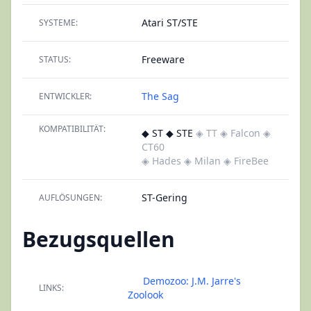
Atari ST/STE
SYSTEME:
Freeware
STATUS:
The Sag
ENTWICKLER:
KOMPATIBILITÄT:
◆ ST ◆ STE
◈ TT
◈ Falcon
◈
CT60
◈ Hades
◈ Milan
◈ FireBee
ST-Gering
AUFLÖSUNGEN:
Bezugsquellen
Demozoo: J.M. Jarre's
LINKS:
Zoolook