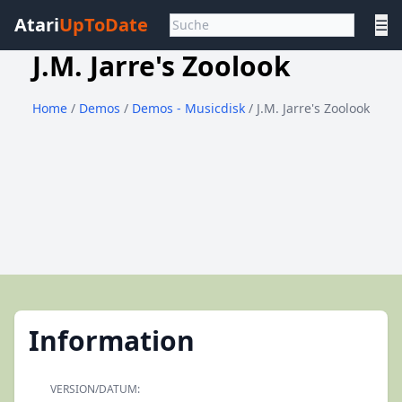
Atari
UpToDate
☰
J.M. Jarre's Zoolook
Home
/
Demos
/
Demos - Musicdisk
/ J.M. Jarre's Zoolook
Information
VERSION/DATUM: