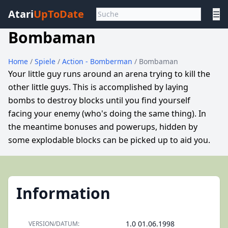
Atari
UpToDate
☰
Bombaman
Home
/
Spiele
/
Action - Bomberman
/ Bombaman
Your little guy runs around an arena trying to kill the
other little guys. This is accomplished by laying
bombs to destroy blocks until you find yourself
facing your enemy (who's doing the same thing). In
the meantime bonuses and powerups, hidden by
some explodable blocks can be picked up to aid you.
Information
1.0 01.06.1998
VERSION/DATUM: