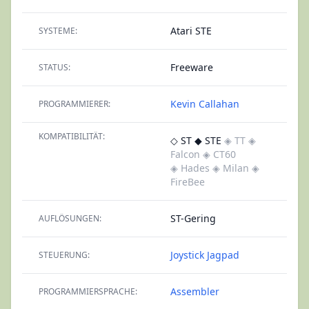
Atari STE
SYSTEME:
Freeware
STATUS:
Kevin Callahan
PROGRAMMIERER:
KOMPATIBILITÄT:
◇ ST
◆ STE
◈ TT
◈
Falcon
◈ CT60
◈ Hades
◈ Milan
◈
FireBee
ST-Gering
AUFLÖSUNGEN:
Joystick
Jagpad
STEUERUNG:
Assembler
PROGRAMMIERSPRACHE: