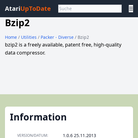
Atari
UpToDate
☰
Bzip2
Home
/
Utilities
/
Packer - Diverse
/ Bzip2
bzip2 is a freely available, patent free, high-quality
data compressor.
Information
1.0.6 25.11.2013
VERSION/DATUM: