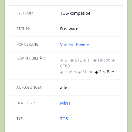
TOS-kompatibel
SYSTEME:
Freeware
STATUS:
Vincent Rivière
PORTIERUNG:
KOMPATIBILITÄT:
◈ ST
◈ STE
◈ TT
◈ Falcon
◈
CT60
◈ Hades
◈ Milan
◆ FireBee
alle
AUFLÖSUNGEN:
MiNT
BENÖTIGT:
TOS
TYP: