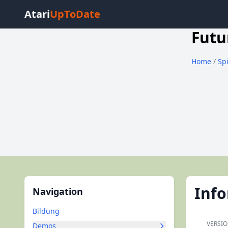
Atari
UpToDate
Futu
Home
/
Sp
Inf
Navigation
Bildung
VERSI
Demos