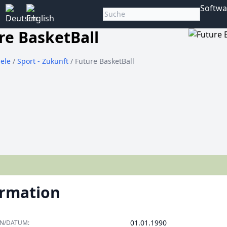
Softwa
re BasketBall
iele
/
Sport - Zukunft
/ Future BasketBall
ormation
01.01.1990
ON/DATUM: