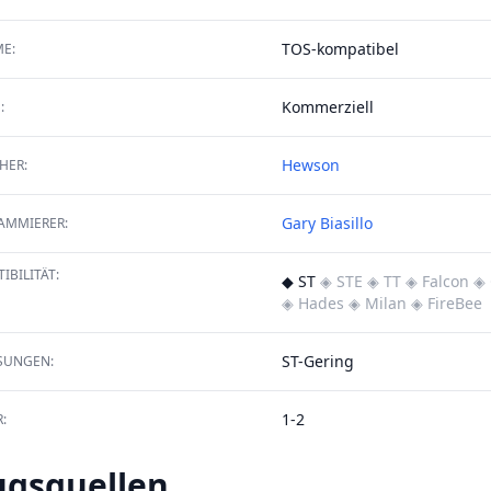
TOS-kompatibel
E:
Kommerziell
:
Hewson
HER:
Gary Biasillo
AMMIERER:
IBILITÄT:
◆ ST
◈ STE
◈ TT
◈ Falcon
◈ 
◈ Hades
◈ Milan
◈ FireBee
ST-Gering
SUNGEN:
1-2
:
ugsquellen