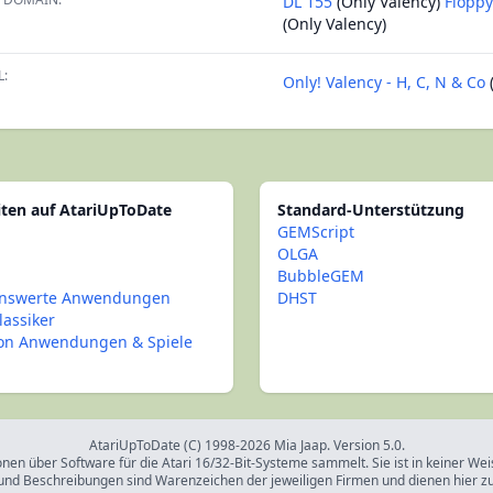
DL 155
(Only Valency)
Flopp
(Only Valency)
L:
Only! Valency - H, C, N & Co
iten auf AtariUpToDate
Standard-Unterstützung
GEMScript
OLGA
BubbleGEM
nswerte Anwendungen
DHST
lassiker
con Anwendungen & Spiele
AtariUpToDate (C) 1998-2026 Mia Jaap. Version 5.0.
onen über Software für die Atari 16/32-Bit-Systeme sammelt. Sie ist in keiner We
und Beschreibungen sind Warenzeichen der jeweiligen Firmen und dienen hier z