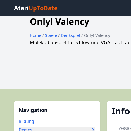
Atari
UpToDate
Only! Valency
Home
/
Spiele
/
Denkspiel
/ Only! Valency
Molekülbauspiel für ST low und VGA. Läuft au
Inf
Navigation
Bildung
VERSI
Demos