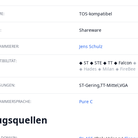
TOS-kompatibel
E:
Shareware
:
Jens Schulz
AMMIERER:
IBILITÄT:
◆ ST ◆ STE ◆ TT ◆ Falcon
◈ 
◈ Hades
◈ Milan
◈ FireBee
ST-Gering,TT-Mittel,VGA
SUNGEN:
Pure C
AMMIERSPRACHE:
ugsquellen
 DOMAIN: