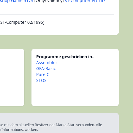
yshop Game 5173
(Only! Valency)
ST-Computer PD 767
(ST-Computer 02/1995)
Programme geschrieben in...
Assembler
GFA-Basic
Pure C
STOS
ise mit dem aktuellen Besitzer der Marke Atari verbunden. Alle
u Informationszwecken.