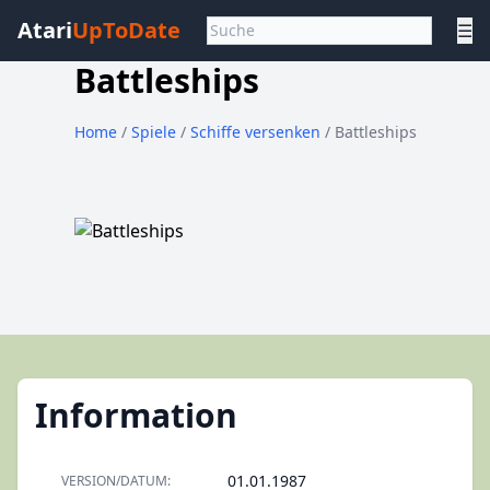
Atari
UpToDate
☰
Battleships
Home
/
Spiele
/
Schiffe versenken
/ Battleships
Information
01.01.1987
VERSION/DATUM: