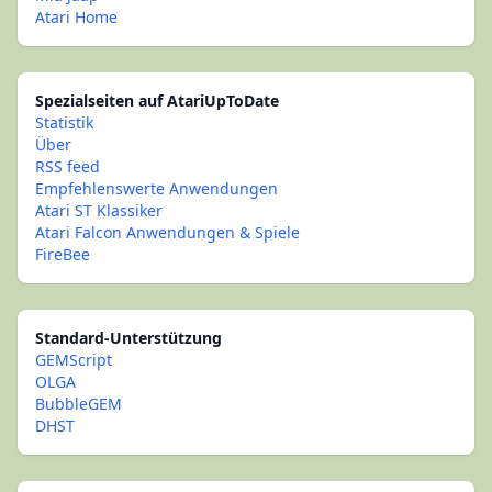
Atari Home
Spezialseiten auf AtariUpToDate
Statistik
Über
RSS feed
Empfehlenswerte Anwendungen
Atari ST Klassiker
Atari Falcon Anwendungen & Spiele
FireBee
Standard-Unterstützung
GEMScript
OLGA
BubbleGEM
DHST