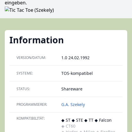
eingeben.
Information
1.0 24.02.1992
VERSION/DATUM:
TOS-kompatibel
SYSTEME:
Shareware
STATUS:
G.A. Szekely
PROGRAMMIERER:
KOMPATIBILITÄT:
◆ ST ◆ STE ◆ TT ◆ Falcon
◈ CT60
◈ Hades
◈ Milan
◈ FireBee