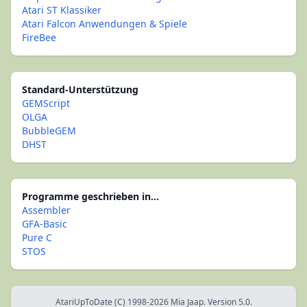
Atari ST Klassiker
Atari Falcon Anwendungen & Spiele
FireBee
Standard-Unterstützung
GEMScript
OLGA
BubbleGEM
DHST
Programme geschrieben in...
Assembler
GFA-Basic
Pure C
STOS
AtariUpToDate (C) 1998-2026 Mia Jaap. Version 5.0.