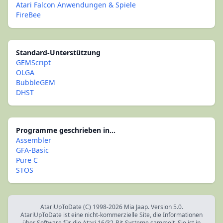
Atari Falcon Anwendungen & Spiele
FireBee
Standard-Unterstützung
GEMScript
OLGA
BubbleGEM
DHST
Programme geschrieben in...
Assembler
GFA-Basic
Pure C
STOS
AtariUpToDate (C) 1998-2026 Mia Jaap. Version 5.0.
AtariUpToDate ist eine nicht-kommerzielle Site, die Informationen
über Software für die Atari 16/32-Bit-Systeme sammelt. Sie ist in