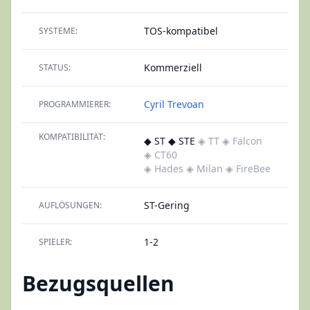
TOS-kompatibel
SYSTEME:
Kommerziell
STATUS:
Cyril Trevoan
PROGRAMMIERER:
KOMPATIBILITÄT:
◆ ST ◆ STE
◈ TT
◈ Falcon
◈ CT60
◈ Hades
◈ Milan
◈ FireBee
ST-Gering
AUFLÖSUNGEN:
1-2
SPIELER:
Bezugsquellen