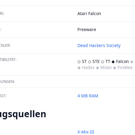
Atari Falcon
E:
Freeware
:
Dead Hackers Society
KLER:
IBILITÄT:
◇ ST
◇ STE
◇ TT
◆ Falcon
◈ 
◈ Hades
◈ Milan
◈ FireBee
SUNGEN:
4 MB RAM
GT:
ugsquellen
X-Mix III