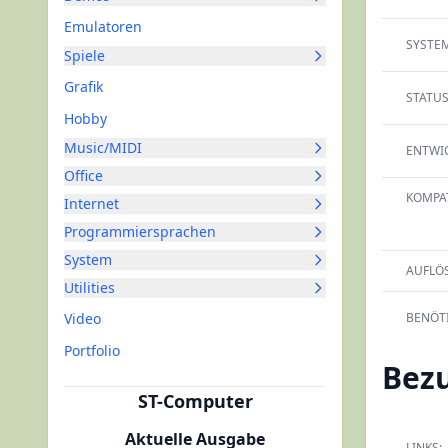
Emulatoren
SYSTEM
Spiele
Grafik
STATUS
Hobby
Music/MIDI
ENTWIC
Office
KOMPAT
Internet
Programmiersprachen
System
AUFLÖ
Utilities
Video
BENÖTI
Portfolio
Bez
ST-Computer
Aktuelle Ausgabe
LINKS: