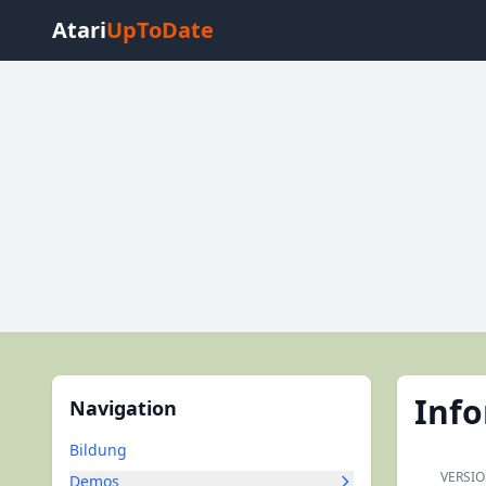
Atari
UpToDate
Inf
Navigation
Bildung
VERSI
Demos