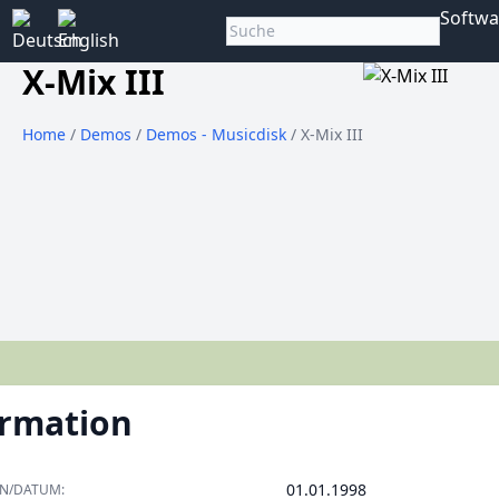
Softwa
X-Mix III
Home
/
Demos
/
Demos - Musicdisk
/ X-Mix III
ormation
01.01.1998
ON/DATUM: