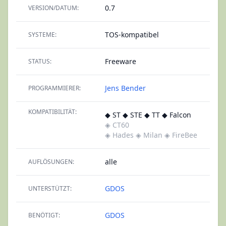
0.7
VERSION/DATUM:
TOS-kompatibel
SYSTEME:
Freeware
STATUS:
Jens Bender
PROGRAMMIERER:
KOMPATIBILITÄT:
◆ ST ◆ STE ◆ TT ◆ Falcon
◈ CT60
◈ Hades
◈ Milan
◈ FireBee
alle
AUFLÖSUNGEN:
GDOS
UNTERSTÜTZT:
GDOS
BENÖTIGT: