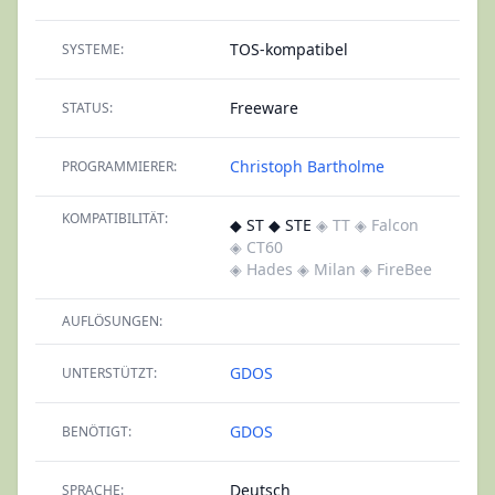
TOS-kompatibel
SYSTEME:
Freeware
STATUS:
Christoph Bartholme
PROGRAMMIERER:
KOMPATIBILITÄT:
◆ ST ◆ STE
◈ TT
◈ Falcon
◈ CT60
◈ Hades
◈ Milan
◈ FireBee
AUFLÖSUNGEN:
GDOS
UNTERSTÜTZT:
GDOS
BENÖTIGT:
Deutsch
SPRACHE: