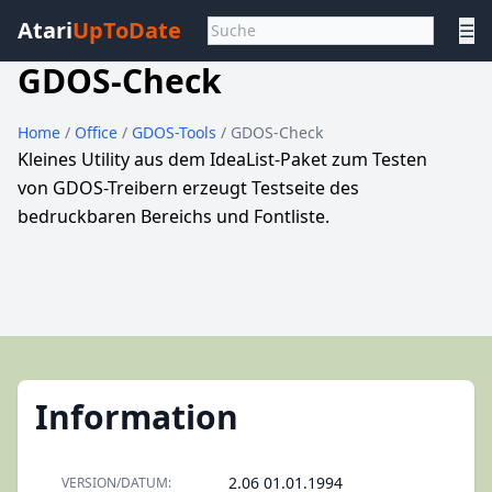
Atari
UpToDate
☰
GDOS-Check
Home
/
Office
/
GDOS-Tools
/ GDOS-Check
Kleines Utility aus dem IdeaList-Paket zum Testen
von GDOS-Treibern erzeugt Testseite des
bedruckbaren Bereichs und Fontliste.
Information
2.06 01.01.1994
VERSION/DATUM: