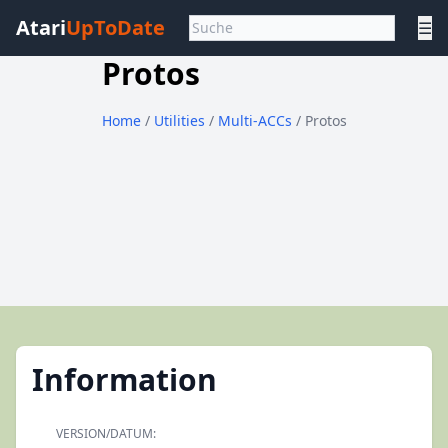
Atari
UpToDate
☰
Protos
Home
/
Utilities
/
Multi-ACCs
/ Protos
Information
VERSION/DATUM: