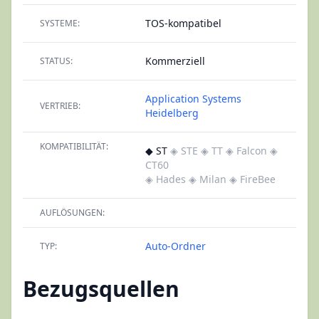
TOS-kompatibel
SYSTEME:
Kommerziell
STATUS:
Application Systems
VERTRIEB:
Heidelberg
KOMPATIBILITÄT:
◆ ST
◈ STE
◈ TT
◈ Falcon
◈
CT60
◈ Hades
◈ Milan
◈ FireBee
AUFLÖSUNGEN:
Auto-Ordner
TYP:
Bezugsquellen